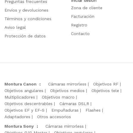
Iniciar sesión
Preguntas frecuentes
Zona de cliente
Envíos y devoluciones
Facturación
Términos y condiciones
Registro
Aviso legal
Contacto
Protección de datos
Montura Canon
:
Cámaras mirrorless
Objetivos RF
Objetivos angulares
Objetivos medios
Objetivos tele
Multiplicadores
Objetivos macro
Objetivos descentrables
Cámaras DSLR
Objetivos EF y EF-S
Empuñaduras
Flashes
Adaptadores
Otros accesorios
Montura Sony
:
Cámaras mirrorless
Objetivos G/G Master
Objetivos angulares