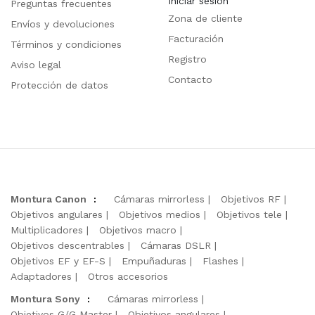
Iniciar sesión
Preguntas frecuentes
Zona de cliente
Envíos y devoluciones
Facturación
Términos y condiciones
Registro
Aviso legal
Contacto
Protección de datos
Montura Canon
:
Cámaras mirrorless
Objetivos RF
Objetivos angulares
Objetivos medios
Objetivos tele
Multiplicadores
Objetivos macro
Objetivos descentrables
Cámaras DSLR
Objetivos EF y EF-S
Empuñaduras
Flashes
Adaptadores
Otros accesorios
Montura Sony
:
Cámaras mirrorless
Objetivos G/G Master
Objetivos angulares