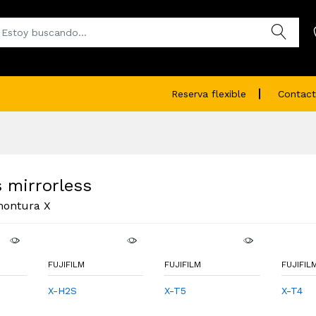
Reserva flexible
Contact
 mirrorless
montura X
FUJIFILM
FUJIFILM
FUJIFIL
X-H2S
X-T5
X-T4