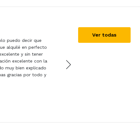
Carmen
17/09/2018
Ver todas
solo puedo decir que
Muy buen servicio y comun
que alquilé en perfecto
en perfecto estado. Repe
excelente y sin tener
ción excelente con la
o muy bien explicado
as gracias por todo y