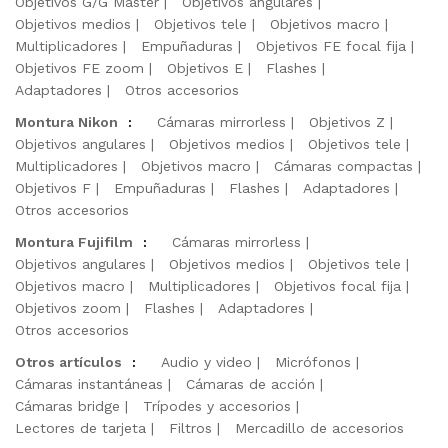
Objetivos G/G Master
Objetivos angulares
Objetivos medios
Objetivos tele
Objetivos macro
Multiplicadores
Empuñaduras
Objetivos FE focal fija
Objetivos FE zoom
Objetivos E
Flashes
Adaptadores
Otros accesorios
Montura Nikon
:
Cámaras mirrorless
Objetivos Z
Objetivos angulares
Objetivos medios
Objetivos tele
Multiplicadores
Objetivos macro
Cámaras compactas
Objetivos F
Empuñaduras
Flashes
Adaptadores
Otros accesorios
Montura Fujifilm
:
Cámaras mirrorless
Objetivos angulares
Objetivos medios
Objetivos tele
Objetivos macro
Multiplicadores
Objetivos focal fija
Objetivos zoom
Flashes
Adaptadores
Otros accesorios
Otros artículos
:
Audio y video
Micrófonos
Cámaras instantáneas
Cámaras de acción
Cámaras bridge
Trípodes y accesorios
Lectores de tarjeta
Filtros
Mercadillo de accesorios