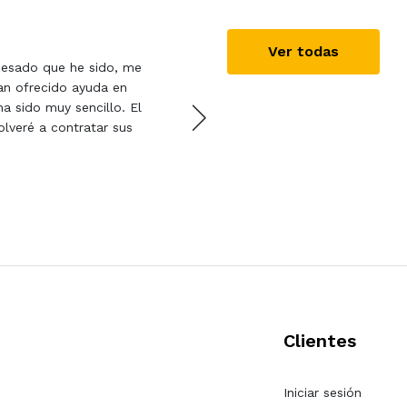
Paula Gómez
11/09/2
Ver todas
 pesado que he sido, me
Es la primera vez que alqu
an ofrecido ayuda en
Precios ajustados, múltipl
a sido muy sencillo. El
profesionalidad: necesita
olveré a contratar sus
a primera hora, y aunque 
lo enviaron un día antes 
incidencia.
Clientes
Iniciar sesión