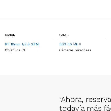
CANON
CANON
RF 16mm f/2.8 STM
EOS R6 Mk II
Objetivos RF
Cámaras mirrorless
¡Ahora, reserv
todavía más fác