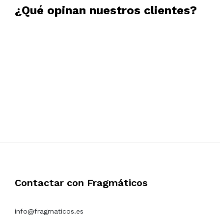
¿Qué opinan nuestros clientes?
Lara
13/12/2017
Me ha encantado este servicio!!
Contactar con Fragmáticos
info@fragmaticos.es