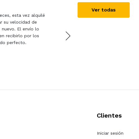
Marie
29/10/2019
Ver todas
ces, esta vez alquilé
Un servicio de 10 . Rápido 
r su velocidad de
cuidado , he alquilado varí
 nuevo. El envío lo
problemas . Proveedor al
n recibirlo por los
odo perfecto.
Clientes
Iniciar sesión