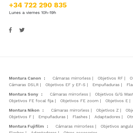
+34 722 290 835
Lunes a viernes 10h-19h
Montura Canon
:
Cámaras mirrorless
Objetivos RF
O
Cámaras DSLR
Objetivos EF y EF-S
Empuñaduras
Fla
Montura Sony
:
Cámaras mirrorless
Objetivos G/G Mas
Objetivos FE focal fija
Objetivos FE zoom
Objetivos E
Montura Nikon
:
Cámaras mirrorless
Objetivos Z
Obj
Objetivos F
Empuñaduras
Flashes
Adaptadores
Ot
Montura Fujifilm
:
Cámaras mirrorless
Objetivos angul
Flashes
Adaptadores
Otros accesorios