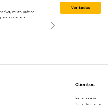
Maria Pietra Torres
Ver todas
crível, muito prático,
Foi super fácil alugar uma
s para ajudar em
cómodo e muito fácil de c
Vou, de certeza, repetir!!
Clientes
Iniciar sesión
Zona de cliente