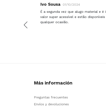
Ivo Sousa
01/10/2024
il
É a segunda vez que alugo material e é in
ión. Su
valor super acessível e estão disponívei
os vienen
qualquer ocasião.
o muy
Más información
Preguntas frecuentes
Envíos y devoluciones