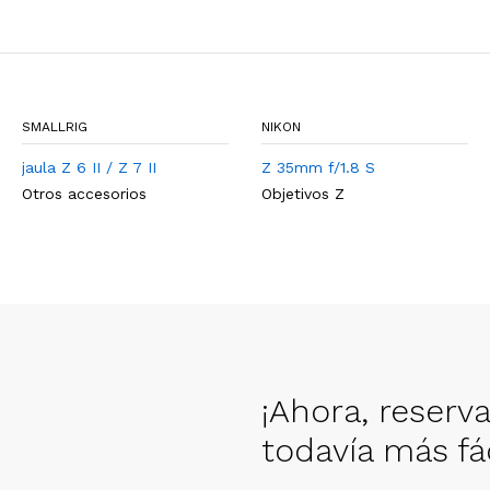
SMALLRIG
NIKON
jaula Z 6 II / Z 7 II
Z 35mm f/1.8 S
Otros accesorios
Objetivos Z
¡Ahora, reserv
todavía más fác