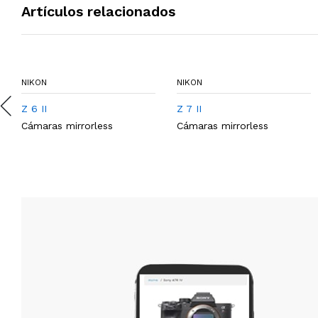
Artículos relacionados
NIKON
NIKON
Z 6 II
Z 7 II
Cámaras mirrorless
Cámaras mirrorless