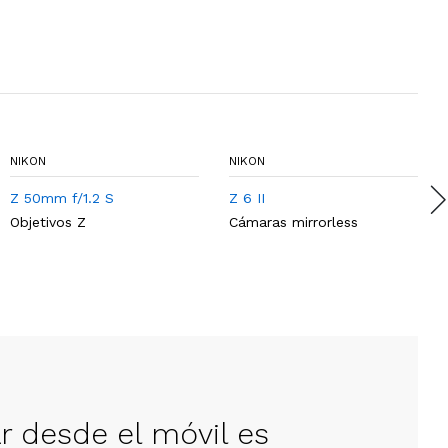
NIKON
NIKON
Z 50mm f/1.2 S
Z 6 II
Objetivos Z
Cámaras mirrorless
ar desde el móvil es