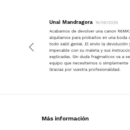
Unai Mandragora
16/06/2026
 camara
Acabamos de devolver una canon R6MK
es de lo
alquilamos para probarlos en una boda 
etire sin
todo salió genial. El envío la devolución 
impecable con su maleta y sus instrucci
explicadas. Sin duda fragmaticos va a s
equipo que necesitemos o simplemente 
Gracias por vuestra profesionalidad.
Más información