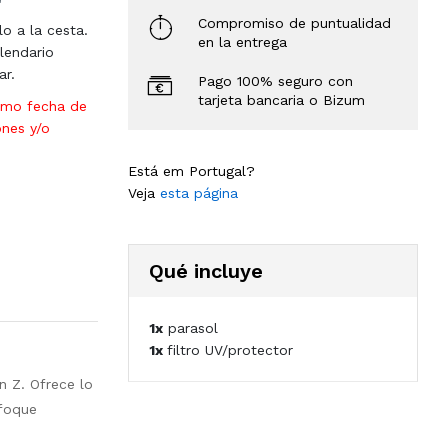
Compromiso de puntualidad
lo a la cesta.
en la entrega
lendario
ar.
Pago 100% seguro con
tarjeta bancaria o Bizum
omo fecha de
ones y/o
Está em Portugal?
Veja
esta página
Qué incluye
1x
parasol
1x
filtro UV/protector
 Z. Ofrece lo
nfoque