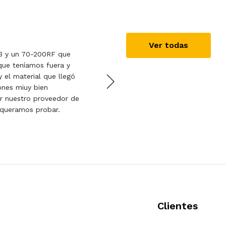
Samu
10/06/2019
Ver todas
3 y un 70-200RF que
Super recomendado. Una p
que teníamos fuera y
lo que necesitas y muy rap
y el material que llegó
Cámara y objetivo recibid
ones miuy bien
atentos en todo momento 
er nuestro proveedor de
queramos probar.
Clientes