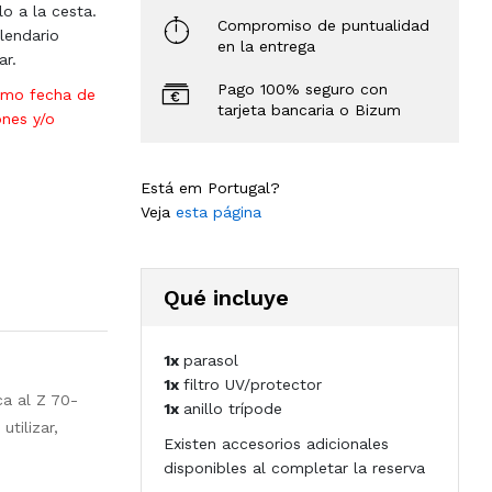
lo a la cesta.
Compromiso de puntualidad
lendario
en la entrega
ar.
Pago 100% seguro con
omo fecha de
tarjeta bancaria o Bizum
ones y/o
Está em Portugal?
Veja
esta página
Qué incluye
1x
parasol
1x
filtro UV/protector
ca al Z 70-
1x
anillo trípode
tilizar,
Existen accesorios adicionales
disponibles al completar la reserva