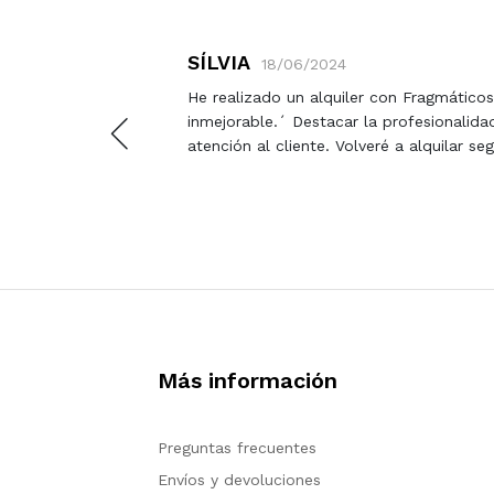
SÍLVIA
18/06/2024
r forma
He realizado un alquiler con Fragmáticos 
e.
inmejorable.´ Destacar la profesionalida
atención al cliente. Volveré a alquilar se
Más información
Preguntas frecuentes
Envíos y devoluciones