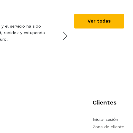
Marcos Vega
16/10/2
Ver todas
y el servicio ha sido
Seriedad, rapidez, flexibi
d, rapidez y estupenda
recomendable.
guro!
Clientes
Iniciar sesión
Zona de cliente