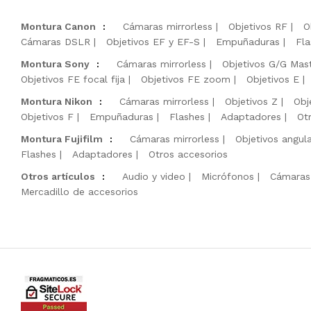
Montura Canon
:
Cámaras mirrorless
Objetivos RF
O
Cámaras DSLR
Objetivos EF y EF-S
Empuñaduras
Fla
Montura Sony
:
Cámaras mirrorless
Objetivos G/G Mas
Objetivos FE focal fija
Objetivos FE zoom
Objetivos E
Montura Nikon
:
Cámaras mirrorless
Objetivos Z
Obj
Objetivos F
Empuñaduras
Flashes
Adaptadores
Ot
Montura Fujifilm
:
Cámaras mirrorless
Objetivos angul
Flashes
Adaptadores
Otros accesorios
Otros artículos
:
Audio y video
Micrófonos
Cámaras
Mercadillo de accesorios