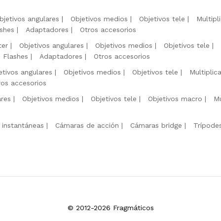
bjetivos angulares
Objetivos medios
Objetivos tele
Multipl
shes
Adaptadores
Otros accesorios
ter
Objetivos angulares
Objetivos medios
Objetivos tele
Flashes
Adaptadores
Otros accesorios
etivos angulares
Objetivos medios
Objetivos tele
Multiplic
ros accesorios
ares
Objetivos medios
Objetivos tele
Objetivos macro
Mu
 instantáneas
Cámaras de acción
Cámaras bridge
Trípode
© 2012-2026 Fragmáticos