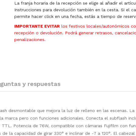
La franja horaria de la recepción se elige al añadir el artícu
Instrucciones para devolución también en la cesta. Si el ca
permite hacer click en una fecha, estás a tiempo de reserv
IMPORTANTE EVITAR
los festivos locales/autonómicos c
recepción o devolución. Podrá generar retrasos, cancelaci
penalizaciones.
guntas y respuestas
lash desmontable que mejora la luz de relleno en las escenas. La 
e la marca pero con funciones adicionales. Conecta el subflash incl
 o TTL. Potencia de 76W, compatible con cámaras Fujifilm con fu
 la capacidad de girar 330° e inclinar de -7 a 120°. El cabeza