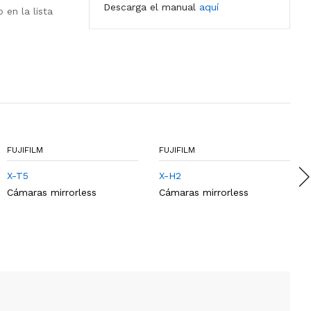
Descarga el manual
aquí
 en la lista
FUJIFILM
FUJIFILM
X-T5
X-H2
Cámaras mirrorless
Cámaras mirrorless