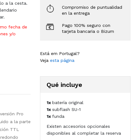
lo a la cesta.
Compromiso de puntualidad
lendario
en la entrega
ar.
Pago 100% seguro con
omo fecha de
tarjeta bancaria o Bizum
ones y/o
Está em Portugal?
Veja
esta página
Qué incluye
1x
batería original
1x
subflash SU-1
versión Pro
1x
funda
uido a la parte
Existen accesorios opcionales
nción TTL
disponibles al completar la reserva
l redondo