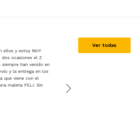
Adrián
28/06/2022
Ver todas
on ellos y estoy MUY
Como siempre excelente y 
 dos ocasiones el Z
perfecto y listo para su
 siempre han venido en
seguiré trabajando con vo
vío y la entrega en los
a que viene con el
 una maleta PELI. Sin