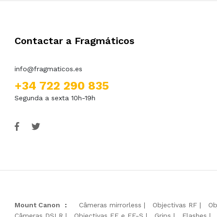
Contactar a Fragmáticos
info@fragmaticos.es
+34 722 290 835
Segunda a sexta 10h-19h
Mount Canon
:
Câmeras mirrorless
Objectivas RF
Ob
Câmeras DSLR
Objectivas EF e EF-S
Grips
Flashes