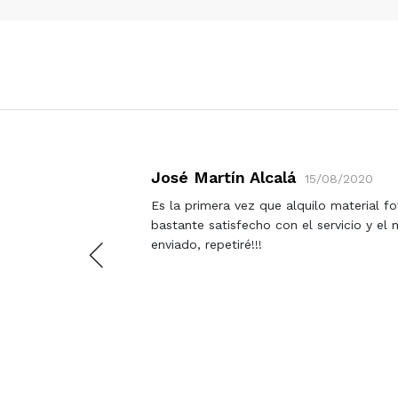
José Martín Alcalá
15/08/2020
 muito
Es la primera vez que alquilo material f
s do
bastante satisfecho con el servicio y el
pudesse.
enviado, repetiré!!!