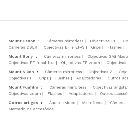
Mount Canon
:
Câmeras mirrorless
Objectivas RF
Ob
Câmeras DSLR
Objectivas EF e EF-S
Grips
Flashes
Mount Sony
:
Câmeras mirrorless
Objectivas G/G Mast
Objectivas FE focal fixa
Objectivas FE zoom
Objectivas
Mount Nikon
:
Câmeras mirrorless
Objectivas Z
Obje
Objectivas F
Grips
Flashes
Adaptadores
Outros ac
Mount Fujifilm
:
Câmeras mirrorless
Objectivas angula
Objectivas zoom
Flashes
Adaptadores
Outros acessó
Outros artigos
:
Áudio e vídeo
Microfones
Câmeras 
Mercado de accesórios