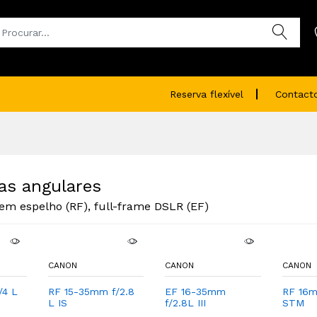
Reserva flexível
Contact
as angulares
em espelho (RF), full-frame DSLR (EF)
CANON
CANON
CANON
/4 L
RF 15-35mm f/2.8
EF 16-35mm
RF 16m
L IS
f/2.8L III
STM