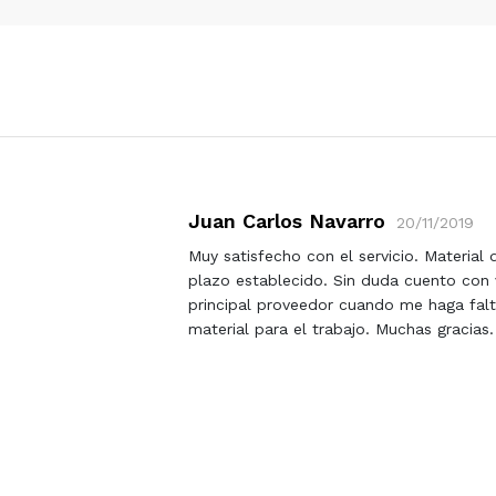
Juan Carlos Navarro
20/11/2019
opio'
Muy satisfecho con el servicio. Material 
plazo establecido. Sin duda cuento con
s
principal proveedor cuando me haga falt
material para el trabajo. Muchas gracias.
oución
e ellos
a buena
e lo mas
gracias