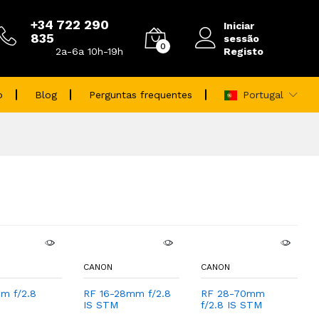
+34 722 290
Iniciar
835
sessão
0
Registo
2a-6a 10h-19h
o
Blog
Perguntas frequentes
Portugal
CANON
CANON
m f/2.8
RF 16-28mm f/2.8
RF 28-70mm
IS STM
f/2.8 IS STM