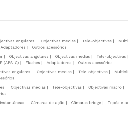
jectivas angulares
Objectivas medias
Tele-objectivas
Mult
Adaptadores
Outros acessórios
er
Objectivas angulares
Objectivas medias
Tele-objectivas
 E (APS-C)
Flashes
Adaptadores
Outros acessórios
ctivas angulares
Objectivas medias
Tele-objectivas
Multip
essórios
res
Objectivas medias
Tele-objectivas
Objectivas macro
rios
instantâneas
Câmaras de ação
Câmaras bridge
Tripés e a