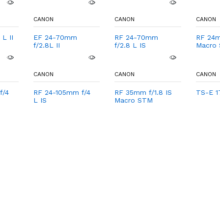
CANON
CANON
CANON
L II
EF 24-70mm
RF 24-70mm
RF 24m
f/2.8L II
f/2.8 L IS
Macro
CANON
CANON
CANON
f/4
RF 24-105mm f/4
RF 35mm f/1.8 IS
TS-E 1
L IS
Macro STM