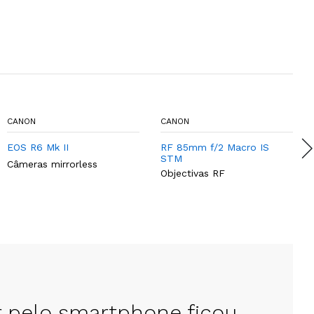
CANON
CANON
EOS R6 Mk II
RF 85mm f/2 Macro IS
STM
Câmeras mirrorless
Objectivas RF
r pelo smartphone ficou