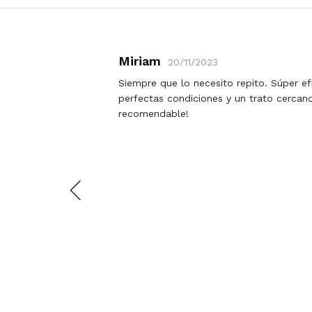
Miriam
20/11/2023
e estoy
Siempre que lo necesito repito. Súper efi
perfectas condiciones y un trato cercan
.
recomendable!