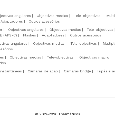
jectivas angulares
Objectivas medias
Tele-objectivas
Mult
Adaptadores
Outros acessórios
er
Objectivas angulares
Objectivas medias
Tele-objectivas
 E (APS-C)
Flashes
Adaptadores
Outros acessórios
ctivas angulares
Objectivas medias
Tele-objectivas
Multip
essórios
res
Objectivas medias
Tele-objectivas
Objectivas macro
rios
instantâneas
Câmaras de ação
Câmaras bridge
Tripés e a
© 2012-2026 Fragmáticos