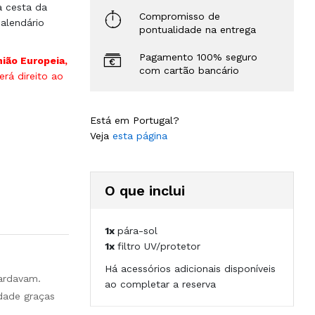
à cesta da
Compromisso de
alendário
pontualidade na entrega
Pagamento 100% seguro
nião Europeia,
com cartão bancário
rá direito ao
Está em Portugal?
Veja
esta página
O que inclui
1x
pára-sol
1x
filtro UV/protetor
Há acessórios adicionais disponíveis
uardavam.
ao completar a reserva
dade graças