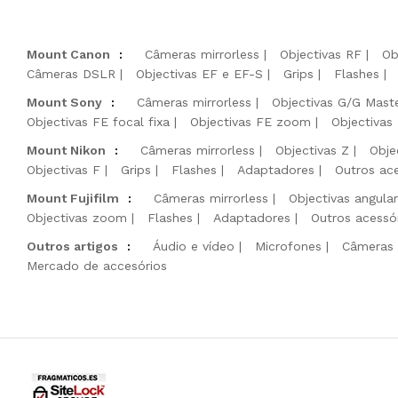
Mount Canon
:
Câmeras mirrorless
Objectivas RF
Ob
Câmeras DSLR
Objectivas EF e EF-S
Grips
Flashes
Mount Sony
:
Câmeras mirrorless
Objectivas G/G Mast
Objectivas FE focal fixa
Objectivas FE zoom
Objectivas
Mount Nikon
:
Câmeras mirrorless
Objectivas Z
Obje
Objectivas F
Grips
Flashes
Adaptadores
Outros ac
Mount Fujifilm
:
Câmeras mirrorless
Objectivas angula
Objectivas zoom
Flashes
Adaptadores
Outros acessó
Outros artigos
:
Áudio e vídeo
Microfones
Câmeras 
Mercado de accesórios