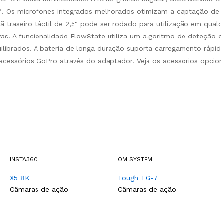
. Os microfones integrados melhorados otimizam a captação de 
 traseiro táctil de 2,5" pode ser rodado para utilização em qualq
vas. A funcionalidade FlowState utiliza um algoritmo de deteção 
uilibrados. A bateria de longa duração suporta carregamento rápi
acessórios GoPro através do adaptador. Veja os acessórios opcio
INSTA360
OM SYSTEM
X5 8K
Tough TG-7
Câmaras de ação
Câmaras de ação