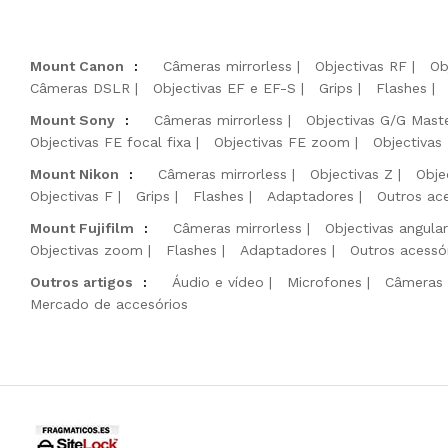
Mount Canon
:
Câmeras mirrorless
Objectivas RF
Ob
Câmeras DSLR
Objectivas EF e EF-S
Grips
Flashes
Mount Sony
:
Câmeras mirrorless
Objectivas G/G Mast
Objectivas FE focal fixa
Objectivas FE zoom
Objectivas
Mount Nikon
:
Câmeras mirrorless
Objectivas Z
Obje
Objectivas F
Grips
Flashes
Adaptadores
Outros ac
Mount Fujifilm
:
Câmeras mirrorless
Objectivas angula
Objectivas zoom
Flashes
Adaptadores
Outros acessó
Outros artigos
:
Áudio e vídeo
Microfones
Câmeras 
Mercado de accesórios