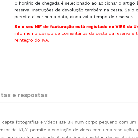
O horário de chegada é selecionado ao adicionar o artigo 
reserva. Instruções de devolução também na cesta. Se o c
permite clicar numa data, ainda vai a tempo de reservar.
Se o seu NIF de facturação está registado no VIES da U
informe no campo de comentários da cesta da reserva e te
reintegro do IVA.
tas e respostas
 capta fotografias e vídeos até 8K num corpo pequeno com um 
ensor de 1/1,3" permite a captação de vídeo com uma resolução 
 em baixa luminosidade. A lente grande angular, desenvolvida 