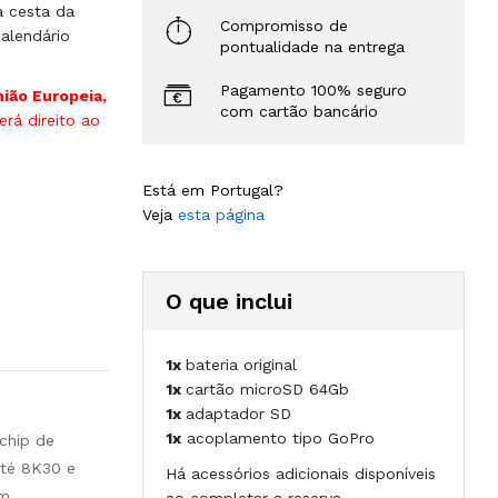
à cesta da
Compromisso de
alendário
pontualidade na entrega
Pagamento 100% seguro
nião Europeia,
com cartão bancário
rá direito ao
Está em Portugal?
Veja
esta página
O que inclui
1x
bateria original
1x
cartão microSD 64Gb
1x
adaptador SD
1x
acoplamento tipo GoPro
chip de
até 8K30 e
Há acessórios adicionais disponíveis
em