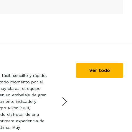
LUIS
03/03/2020
Ver todo
fácil, sencillo y rápido.
Todo correcto. Nada que r
todo momento por el
repetir.
uy claras, el equipo
o en un embalaje de gran
damente indicado y
po Nikon Z6III,
do disfrutar de una
 primera experiencia de
última. Muy