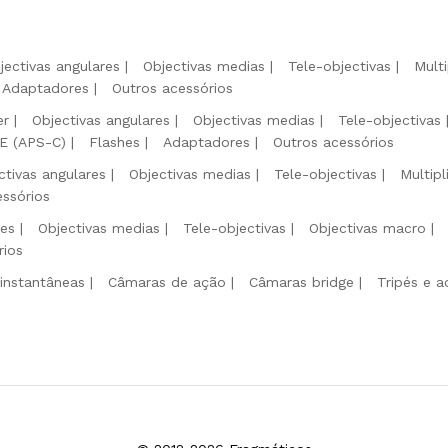
jectivas angulares
Objectivas medias
Tele-objectivas
Mult
Adaptadores
Outros acessórios
er
Objectivas angulares
Objectivas medias
Tele-objectivas
 E (APS-C)
Flashes
Adaptadores
Outros acessórios
ctivas angulares
Objectivas medias
Tele-objectivas
Multip
essórios
res
Objectivas medias
Tele-objectivas
Objectivas macro
rios
instantâneas
Câmaras de ação
Câmaras bridge
Tripés e a