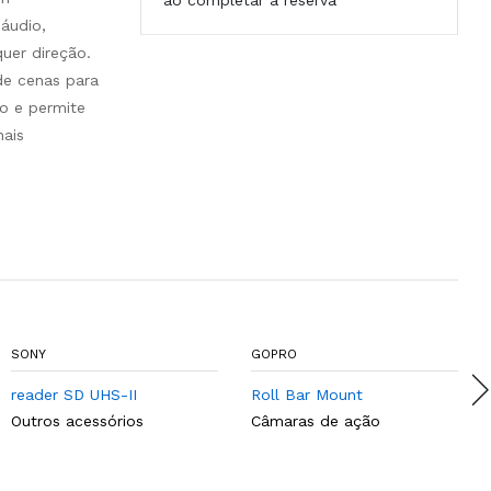
ao completar a reserva
áudio,
uer direção.
de cenas para
do e permite
nais
SONY
GOPRO
reader SD UHS-II
Roll Bar Mount
Outros acessórios
Câmaras de ação