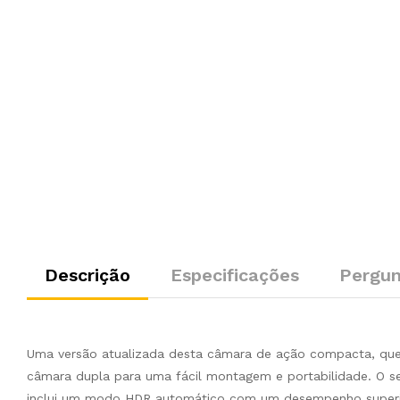
Descrição
Especificações
Pergun
Uma versão atualizada desta câmara de ação compacta, que
câmara dupla para uma fácil montagem e portabilidade. O s
inclui um modo HDR automático com um desempenho superior