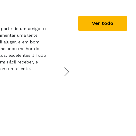
Javier Freire Lacav
Ver todo
 parte de um amigo, o
Alquilo asiduamente con F
rimentar uma lente
servicio es impecable, ta
di alugar, e em bom
entrega como por el estad
uncionou melhor do
ellos.
os, excelentes!!! Tudo
! Fácil receber, e
ram um cliente!