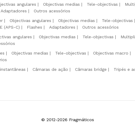
jectivas angulares
Objectivas medias
Tele-objectivas
Mult
Adaptadores
Outros acessórios
er
Objectivas angulares
Objectivas medias
Tele-objectivas
 E (APS-C)
Flashes
Adaptadores
Outros acessórios
ctivas angulares
Objectivas medias
Tele-objectivas
Multip
essórios
res
Objectivas medias
Tele-objectivas
Objectivas macro
rios
instantâneas
Câmaras de ação
Câmaras bridge
Tripés e a
© 2012-2026 Fragmáticos