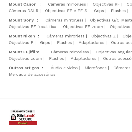
Mount Canon
:
Câmeras mirrorless
Objectivas RF
Ob
Câmeras DSLR
Objectivas EF e EF-S
Grips
Flashes
Mount Sony
:
Câmeras mirrorless
Objectivas G/G Mast
Objectivas FE focal fixa
Objectivas FE zoom
Objectivas
Mount Nikon
:
Câmeras mirrorless
Objectivas Z
Obje
Objectivas F
Grips
Flashes
Adaptadores
Outros ac
Mount Fujifilm
:
Câmeras mirrorless
Objectivas angula
Objectivas zoom
Flashes
Adaptadores
Outros acessó
Outros artigos
:
Áudio e vídeo
Microfones
Câmeras 
Mercado de accesórios