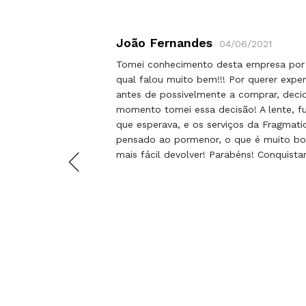
João Fernandes
04/06/2021
servicio
Tomei conhecimento desta empresa por
qual falou muito bem!!! Por querer expe
antes de possivelmente a comprar, deci
momento tomei essa decisão! A lente, f
que esperava, e os serviços da Fragmatic
pensado ao pormenor, o que é muito bom
mais fácil devolver! Parabéns! Conquista