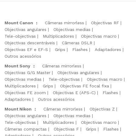
Mount Canon
:
Câmeras mirrorless
Objectivas RF
Objectivas angulares
Objectivas medias
Tele-objectivas
Multiplicadores
Objectivas macro
Objectivas descentráveis
Câmeras DSLR
Objectivas EF e EF-S
Grips
Flashes
Adaptadores
Outros acessórios
Mount Sony
:
Câmeras mirrorless
Objectivas G/G Master
Objectivas angulares
Objectivas medias
Tele-objectivas
Objectivas macro
Multiplicadores
Grips
Objectivas FE focal fixa
Objectivas FE zoom
Objectivas E (APS-C)
Flashes
Adaptadores
Outros acessórios
Mount Nikon
:
Câmeras mirrorless
Objectivas Z
Objectivas angulares
Objectivas medias
Tele-objectivas
Multiplicadores
Objectivas macro
Câmeras compactas
Objectivas F
Grips
Flashes
Adaptadores
Outros acessórios