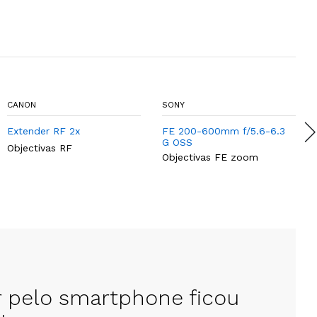
CANON
SONY
Extender RF 2x
FE 200-600mm f/5.6-6.3
G OSS
Objectivas RF
Objectivas FE zoom
r pelo smartphone ficou