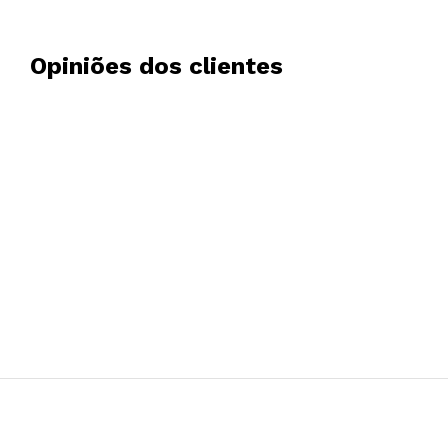
Opiniões dos clientes
Antonio García Rosa
20/06/2024
Segunda vez que alquilo equipo y todo perfecto. Cump
fechas de envío, llega a tiempo y en buenas condicion
uso. Y la devolución en la oficina de la empresa de men
da mucha flexibilidad. Seguro que repito una tercera ve