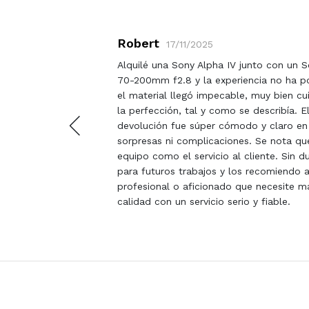
Robert
17/11/2025
len
Alquilé una Sony Alpha IV junto con un 
es de
70-200mm f2.8 y la experiencia no ha p
sajería
el material llegó impecable, muy bien c
z.
la perfección, tal y como se describía. E
devolución fue súper cómodo y claro e
sorpresas ni complicaciones. Se nota qu
equipo como el servicio al cliente. Sin d
para futuros trabajos y los recomiendo a
profesional o aficionado que necesite ma
calidad con un servicio serio y fiable.