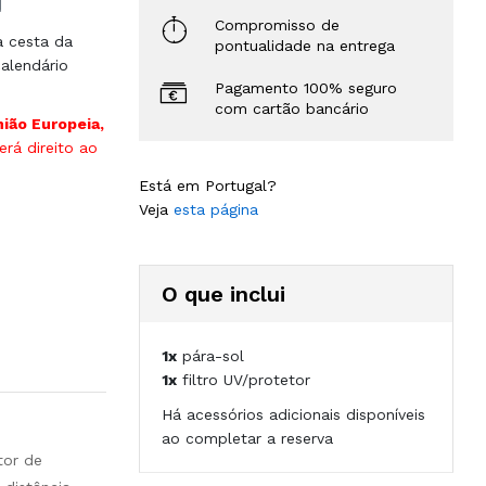
Compromisso de
à cesta da
pontualidade na entrega
alendário
Pagamento 100% seguro
com cartão bancário
nião Europeia,
rá direito ao
Está em Portugal?
Veja
esta página
O que inclui
1x
pára-sol
1x
filtro UV/protetor
Há acessórios adicionais disponíveis
ao completar a reserva
tor de