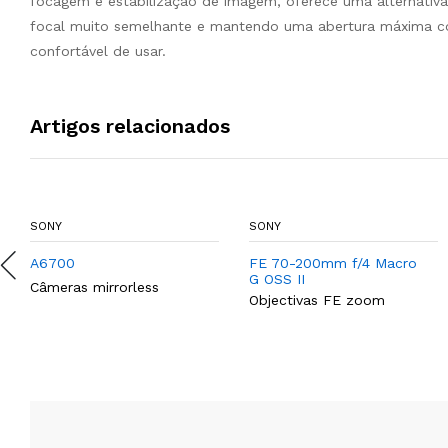
focagem e estabilização de imagem, oferece uma alternativ
focal muito semelhante e mantendo uma abertura máxima con
confortável de usar.
Artigos relacionados
SONY
SONY
A6700
FE 70-200mm f/4 Macro
G OSS II
Câmeras mirrorless
Objectivas FE zoom