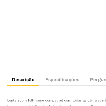
Descrição
Especificações
Pergun
Lente zoom full-frame compatível com todas as câmaras m