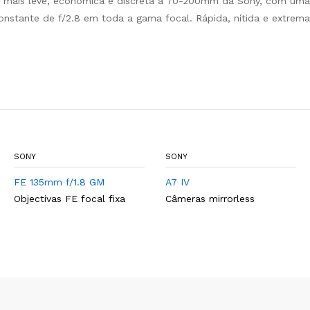
a mais leve, económica e discreta à 70-200mm da Sony, com uma 
stante de f/2.8 em toda a gama focal. Rápida, nítida e extrem
SONY
SONY
FE 135mm f/1.8 GM
A7 IV
Objectivas FE focal fixa
Câmeras mirrorless