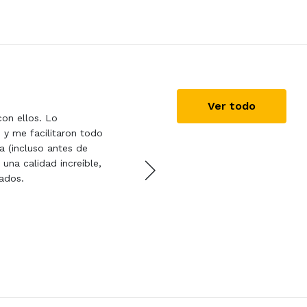
Jaime
22/07/2020
Ver todo
con ellos. Lo
Muy buena gestión telefón
 y me facilitaron todo
resolver todas las dudas 
a (incluso antes de
por el servicio.
 una calidad increíble,
ados.