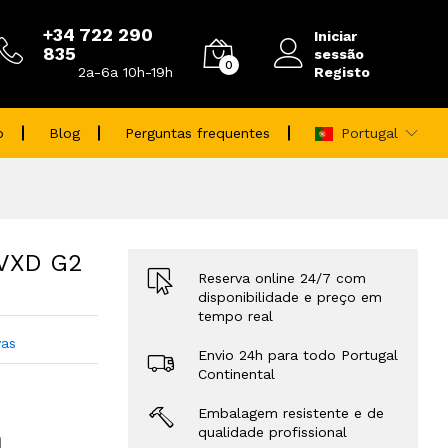
+34 722 290
Iniciar
835
sessão
0
Registo
2a-6a 10h-19h
o
Blog
Perguntas frequentes
Portugal
 VXD G2
Reserva online 24/7 com
disponibilidade e preço em
tempo real
vas
Envio 24h para todo Portugal
Continental
Embalagem resistente e de
qualidade profissional