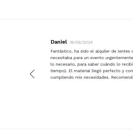
Daniel
18/06/2024
parte
Fantástico, ha sido el alquiler de lentes 
empo que
necesitaba para un evento urgentemente
lo necesario, para saber cuándo lo recibí
mente
tiempo). El material llegó perfecto y con
cumpliendo mis necesidades. Recomend