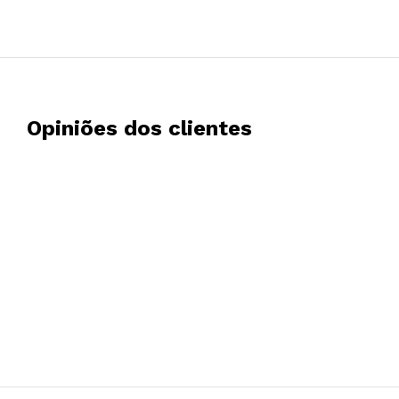
Opiniões dos clientes
ANGEL FELIPE CEBALLOS
18/07/2024
Impecable como siempre, todo son facilidades por su 
para que tengas el equipo cuando necesitas. Hacia ti
no alquilaba ningún equipo y sigue siendo un placer, la
tranquilidad que transmiten es un valor añadido. Total
recomendable. Un 10.