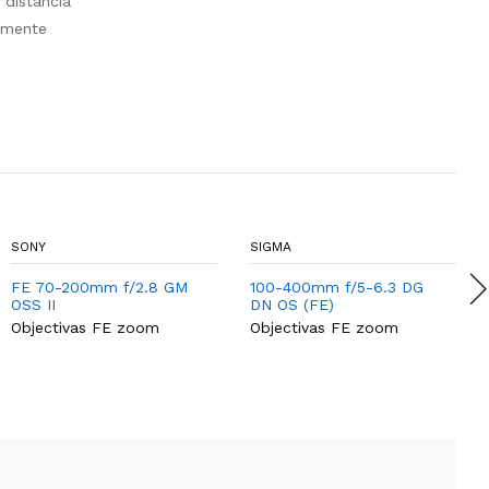
distância
amente
SONY
SIGMA
FE 70-200mm f/2.8 GM
100-400mm f/5-6.3 DG
OSS II
DN OS (FE)
Objectivas FE zoom
Objectivas FE zoom