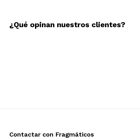
¿Qué opinan nuestros clientes?
João Pereira
16/08/2021
Muito recomendado. Óptimo serviço.
Contactar con Fragmáticos