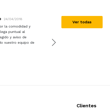
o
Patricia
24/04/2018
01/12/2022
Ver todas
or la comodidad y
Muy buena experiencia. Al
lega puntual al
fotos instantánea para un
egido y aviso de
sorprendido. Muy contenta
odo vuestro equipo de
equipo. Vino a tiempo, bi
Recomendaré fragmáticos 
Clientes