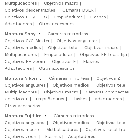
Multiplicadores
Objetivos macro
Objetivos descentrables
Cámaras DSLR
Objetivos EF y EF-S
Empuñaduras
Flashes
Adaptadores
Otros accesorios
Montura Sony
:
Cámaras mirrorless
Objetivos G/G Master
Objetivos angulares
Objetivos medios
Objetivos tele
Objetivos macro
Multiplicadores
Empuñaduras
Objetivos FE focal fija
Objetivos FE zoom
Objetivos E
Flashes
Adaptadores
Otros accesorios
Montura Nikon
:
Cámaras mirrorless
Objetivos Z
Objetivos angulares
Objetivos medios
Objetivos tele
Multiplicadores
Objetivos macro
Cámaras compactas
Objetivos F
Empuñaduras
Flashes
Adaptadores
Otros accesorios
Montura Fujifilm
:
Cámaras mirrorless
Objetivos angulares
Objetivos medios
Objetivos tele
Objetivos macro
Multiplicadores
Objetivos focal fija
Objetivos zoom
Flashes
Adaptadores