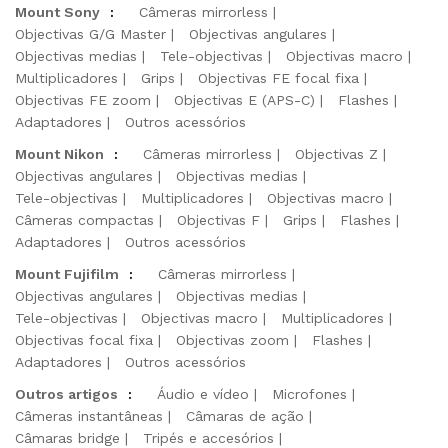
Mount Sony
:
Câmeras mirrorless
Objectivas G/G Master
Objectivas angulares
Objectivas medias
Tele-objectivas
Objectivas macro
Multiplicadores
Grips
Objectivas FE focal fixa
Objectivas FE zoom
Objectivas E (APS-C)
Flashes
Adaptadores
Outros acessórios
Mount Nikon
:
Câmeras mirrorless
Objectivas Z
Objectivas angulares
Objectivas medias
Tele-objectivas
Multiplicadores
Objectivas macro
Câmeras compactas
Objectivas F
Grips
Flashes
Adaptadores
Outros acessórios
Mount Fujifilm
:
Câmeras mirrorless
Objectivas angulares
Objectivas medias
Tele-objectivas
Objectivas macro
Multiplicadores
Objectivas focal fixa
Objectivas zoom
Flashes
Adaptadores
Outros acessórios
Outros artigos
:
Áudio e vídeo
Microfones
Câmeras instantâneas
Câmaras de ação
Câmaras bridge
Tripés e accesórios