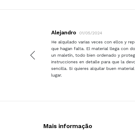
Alejandro
01/05/2024
.
He alquilado varias veces con ellos y rep
". Hasta
que hagan falta. El material llega con d
un maletín, todo bien ordenado y proteg
instrucciones en detalle para que la devo
sencilla. Si quieres alquilar buen materia
lugar.
Mais informação