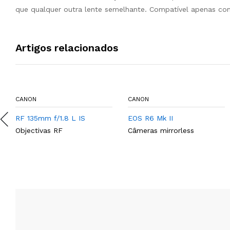
que qualquer outra lente semelhante. Compatível apenas co
Artigos relacionados
CANON
CANON
RF 135mm f/1.8 L IS
EOS R6 Mk II
Objectivas RF
Câmeras mirrorless