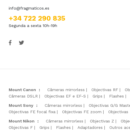
info@fragmaticos.es
+34 722 290 835
Segunda a sexta 10h-19h
Mount Canon
:
Câmeras mirrorless
Objectivas RF
Ob
Câmeras DSLR
Objectivas EF e EF-S
Grips
Flashes
Mount Sony
:
Câmeras mirrorless
Objectivas G/G Mast
Objectivas FE focal fixa
Objectivas FE zoom
Objectivas
Mount Nikon
:
Câmeras mirrorless
Objectivas Z
Obje
Objectivas F
Grips
Flashes
Adaptadores
Outros ac