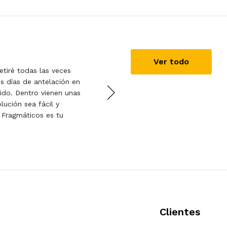
Carlos Ballester
29/
Ver todo
etiré todas las veces
Todo perfecto, rápido y m
os días de antelación en
teléfono sin problema. Eq
ido. Dentro vienen unas
lución sea fácil y
l Fragmáticos es tu
Clientes