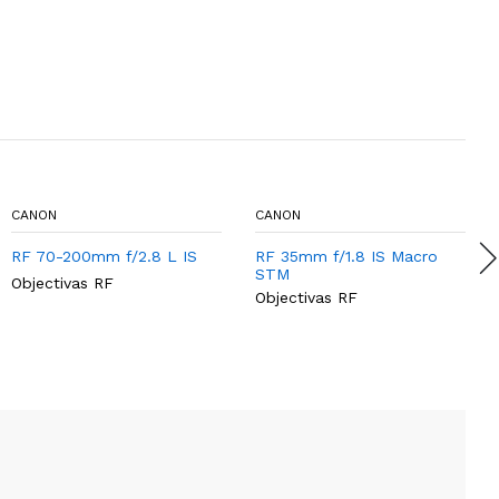
CANON
CANON
RF 70-200mm f/2.8 L IS
RF 35mm f/1.8 IS Macro
STM
Objectivas RF
Objectivas RF