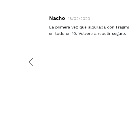
Nacho
18/02/2020
ceso. Era
La primera vez que alquilaba con Fragma
 con
en todo un 10. Volvere a repetir seguro.
muy bien,
uviera
por si
po venía