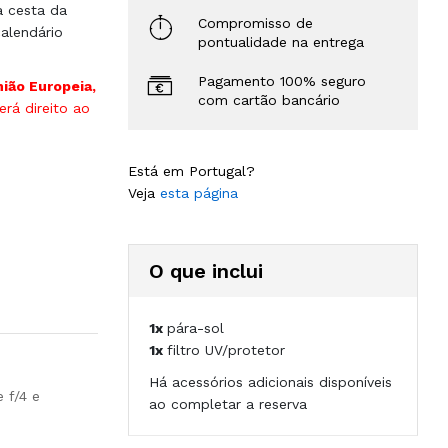
à cesta da
Compromisso de
alendário
pontualidade na entrega
Pagamento 100% seguro
nião Europeia,
com cartão bancário
rá direito ao
Está em Portugal?
Veja
esta página
O que inclui
1x
pára-sol
1x
filtro UV/protetor
Há acessórios adicionais disponíveis
 f/4 e
ao completar a reserva