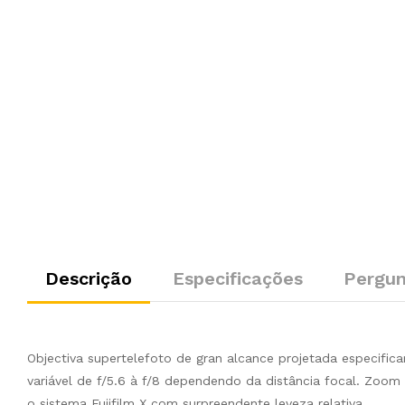
Descrição
Especificações
Pergun
Objectiva supertelefoto de gran alcance projetada especific
variável de f/5.6 à f/8 dependendo da distância focal. Zoom
o sistema Fujifilm X com surpreendente leveza relativa.