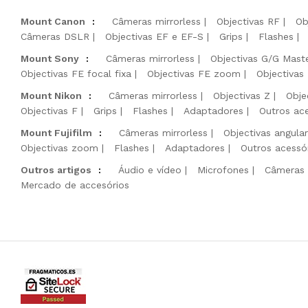
Mount Canon
:
Câmeras mirrorless
Objectivas RF
Ob
Câmeras DSLR
Objectivas EF e EF-S
Grips
Flashes
Mount Sony
:
Câmeras mirrorless
Objectivas G/G Mast
Objectivas FE focal fixa
Objectivas FE zoom
Objectivas
Mount Nikon
:
Câmeras mirrorless
Objectivas Z
Obje
Objectivas F
Grips
Flashes
Adaptadores
Outros ac
Mount Fujifilm
:
Câmeras mirrorless
Objectivas angula
Objectivas zoom
Flashes
Adaptadores
Outros acessó
Outros artigos
:
Áudio e vídeo
Microfones
Câmeras 
Mercado de accesórios