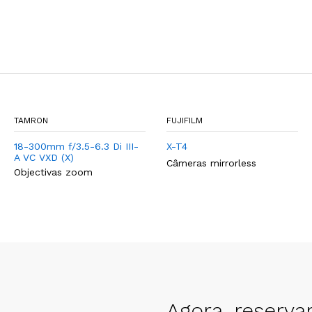
TAMRON
FUJIFILM
18-300mm f/3.5-6.3 Di III-
X-T4
A VC VXD (X)
Câmeras mirrorless
Objectivas zoom
Agora, reserva