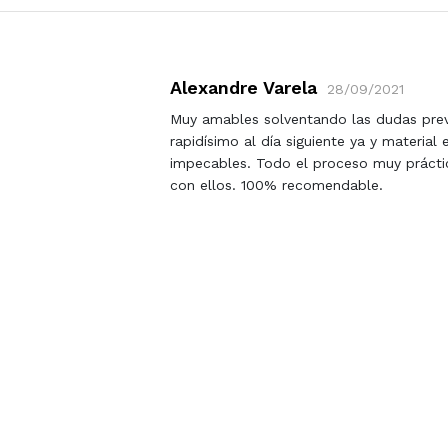
Alexandre Varela
28/09/2021
decir que
Muy amables solventando las dudas previa
idez, un
rapidísimo al día siguiente ya y material
RW de
impecables. Todo el proceso muy práctic
l,
con ellos. 100% recomendable.
tado y
ar así.