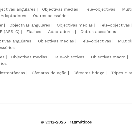
jectivas angulares
Objectivas medias
Tele-objectivas
Mult
Adaptadores
Outros acessórios
er
Objectivas angulares
Objectivas medias
Tele-objectivas
 E (APS-C)
Flashes
Adaptadores
Outros acessórios
ctivas angulares
Objectivas medias
Tele-objectivas
Multip
essórios
res
Objectivas medias
Tele-objectivas
Objectivas macro
rios
instantâneas
Câmaras de ação
Câmaras bridge
Tripés e a
© 2012-2026 Fragmáticos