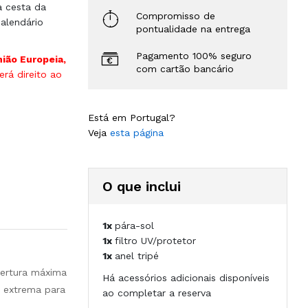
à cesta da
Compromisso de
alendário
pontualidade na entrega
Pagamento 100% seguro
nião Europeia,
com cartão bancário
rá direito ao
Está em Portugal?
Veja
esta página
O que inclui
1x
pára-sol
1x
filtro UV/protetor
1x
anel tripé
bertura máxima
Há acessórios adicionais disponíveis
l extrema para
ao completar a reserva