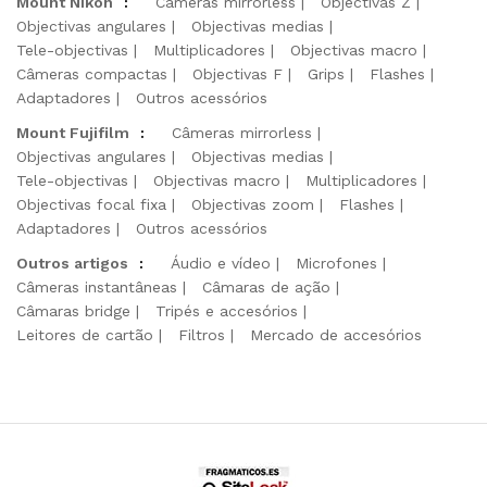
Mount Nikon
:
Câmeras mirrorless
Objectivas Z
Objectivas angulares
Objectivas medias
Tele-objectivas
Multiplicadores
Objectivas macro
Câmeras compactas
Objectivas F
Grips
Flashes
Adaptadores
Outros acessórios
Mount Fujifilm
:
Câmeras mirrorless
Objectivas angulares
Objectivas medias
Tele-objectivas
Objectivas macro
Multiplicadores
Objectivas focal fixa
Objectivas zoom
Flashes
Adaptadores
Outros acessórios
Outros artigos
:
Áudio e vídeo
Microfones
Câmeras instantâneas
Câmaras de ação
Câmaras bridge
Tripés e accesórios
Leitores de cartão
Filtros
Mercado de accesórios