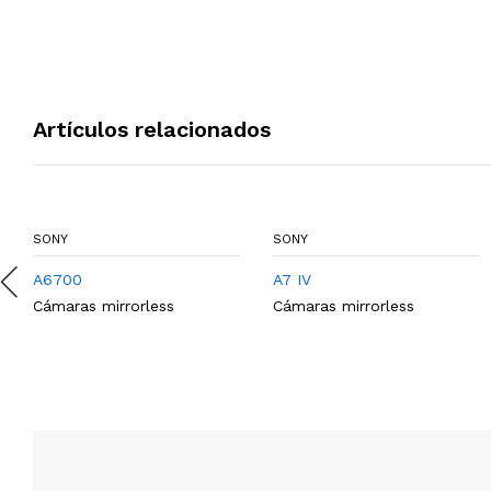
Artículos relacionados
SONY
SONY
A6700
A7 IV
Cámaras mirrorless
Cámaras mirrorless