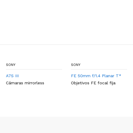
SONY
SONY
A7S III
FE 50mm f/1.4 Planar T*
Cámaras mirrorless
Objetivos FE focal fija