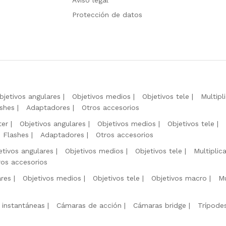
Protección de datos
bjetivos angulares
Objetivos medios
Objetivos tele
Multipl
shes
Adaptadores
Otros accesorios
ter
Objetivos angulares
Objetivos medios
Objetivos tele
Flashes
Adaptadores
Otros accesorios
etivos angulares
Objetivos medios
Objetivos tele
Multiplic
ros accesorios
ares
Objetivos medios
Objetivos tele
Objetivos macro
Mu
 instantáneas
Cámaras de acción
Cámaras bridge
Trípode