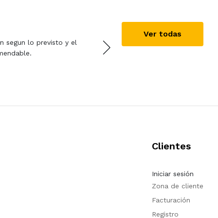
Alejandro
14/10/2019
Ver todas
 segun lo previsto y el
Super rápido y sencillo de
mendable.
resultado y la calidad del
Clientes
Iniciar sesión
Zona de cliente
Facturación
Registro