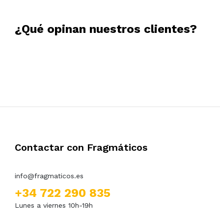
¿Qué opinan nuestros clientes?
Emanuel Pereira
11/04/2025
Tudo impecável e super atenciosos com as dúvidas
Contactar con Fragmáticos
info@fragmaticos.es
+34 722 290 835
Lunes a viernes 10h-19h