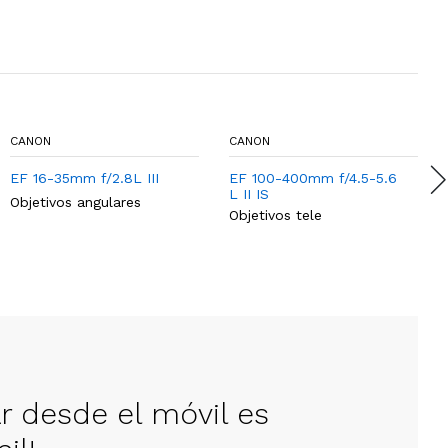
CANON
CANON
EF 16-35mm f/2.8L III
EF 100-400mm f/4.5-5.6
L II IS
Objetivos angulares
Objetivos tele
ar desde el móvil es