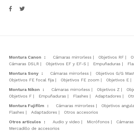
Montura Canon
:
Cámaras mirrorless
Objetivos RF
O
Cámaras DSLR
Objetivos EF y EF-S
Empuñaduras
Fla
Montura Sony
:
Cámaras mirrorless
Objetivos G/G Mas
Objetivos FE focal fija
Objetivos FE zoom
Objetivos E
Montura Nikon
:
Cámaras mirrorless
Objetivos Z
Obj
Objetivos F
Empuñaduras
Flashes
Adaptadores
Ot
Montura Fujifilm
:
Cámaras mirrorless
Objetivos angul
Flashes
Adaptadores
Otros accesorios
Otros artículos
:
Audio y video
Micrófonos
Cámaras
Mercadillo de accesorios