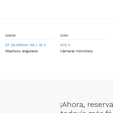
CANON
SONY
EF 24-105mm f/4 L IS II
A7S II
Objetivos angulares
Cámaras mirrorless
¡Ahora, reserv