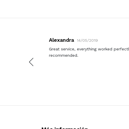
Alexandra
14/05/2019
 por el
Great service, everything worked perfect
a que
recommended.
uier
 una
repetir.