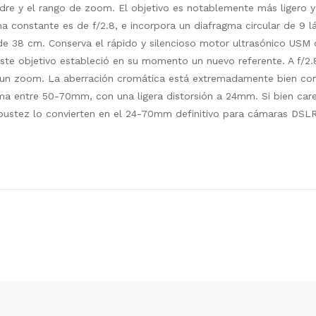
cuadre y el rango de zoom. El objetivo es notablemente más ligero
a constante es de f/2.8, e incorpora un diafragma circular de 9 l
 de 38 cm. Conserva el rápido y silencioso motor ultrasónico USM
te objetivo estableció en su momento un nuevo referente. A f/2.8,
a un zoom. La aberración cromática está extremadamente bien con
nima entre 50-70mm, con una ligera distorsión a 24mm. Si bien car
robustez lo convierten en el 24-70mm definitivo para cámaras DSL