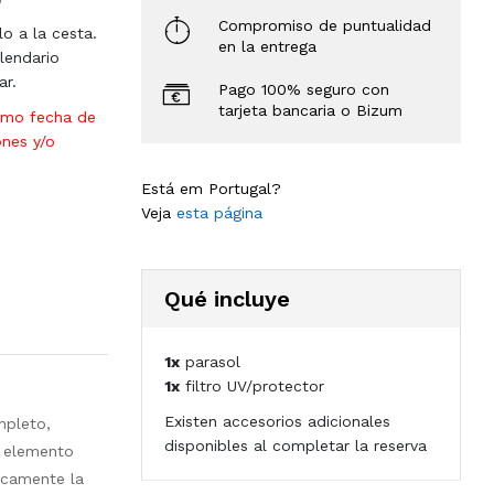
Compromiso de puntualidad
lo a la cesta.
en la entrega
lendario
ar.
Pago 100% seguro con
tarjeta bancaria o Bizum
omo fecha de
ones y/o
Está em Portugal?
Veja
esta página
Qué incluye
1x
parasol
1x
filtro UV/protector
Existen accesorios adicionales
mpleto,
disponibles al completar la reserva
n elemento
icamente la