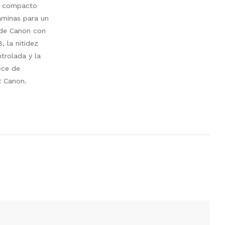
 y compacto
áminas para un
 de Canon con
 la nitidez
trolada y la
ece de
R Canon.