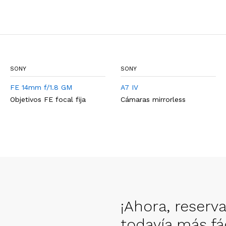
SONY
SONY
FE 14mm f/1.8 GM
A7 IV
Objetivos FE focal fija
Cámaras mirrorless
¡Ahora, reserv
todavía más fác