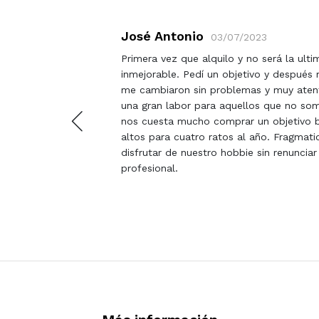
José Antonio
03/07/2023
Primera vez que alquilo y no será la ult
o
inmejorable. Pedí un objetivo y después
o tirar
me cambiaron sin problemas y muy aten
pavos
una gran labor para aquellos que no so
i vale la
nos cuesta mucho comprar un objetivo 
n estado
altos para cuatro ratos al año. Fragma
nable.
disfrutar de nuestro hobbie sin renunciar
emana
profesional.