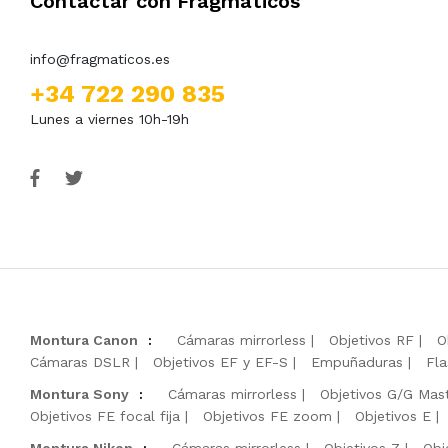
Contactar con Fragmáticos
info@fragmaticos.es
+34 722 290 835
Lunes a viernes 10h-19h
Montura Canon
:
Cámaras mirrorless
Objetivos RF
O
Cámaras DSLR
Objetivos EF y EF-S
Empuñaduras
Fla
Montura Sony
:
Cámaras mirrorless
Objetivos G/G Mas
Objetivos FE focal fija
Objetivos FE zoom
Objetivos E
Montura Nikon
:
Cámaras mirrorless
Objetivos Z
Obj