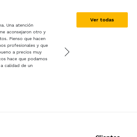
Juanan Fossati
08/1
Ver todas
ima. Una atención
Encantado con Fragmático
 me aconsejaron otro y
llega perfecto tanto en 
tos. Pienso que hacen
Repetiré sí o sí!!
mos profesionales y que
bueno a precios muy
ticos hace que podamos
 a calidad de un