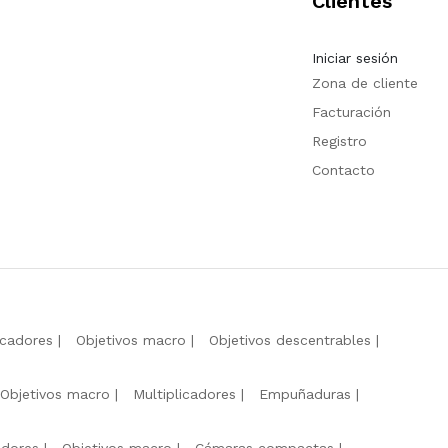
Clientes
Iniciar sesión
Zona de cliente
Facturación
Registro
Contacto
icadores
Objetivos macro
Objetivos descentrables
Objetivos macro
Multiplicadores
Empuñaduras
adores
Objetivos macro
Cámaras compactas