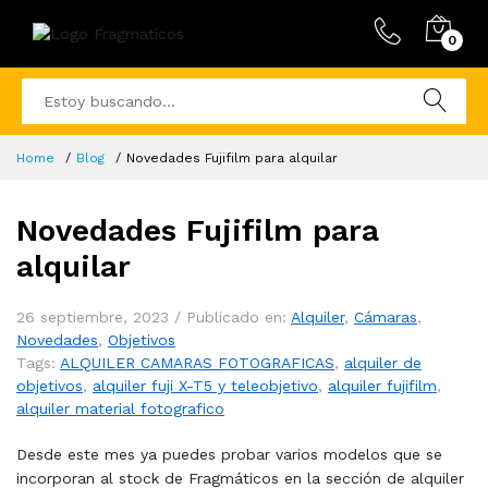
0
Home
Blog
Novedades Fujifilm para alquilar
Novedades Fujifilm para
alquilar
26 septiembre, 2023 /
Publicado en:
Alquiler
,
Cámaras
,
Novedades
,
Objetivos
Tags:
ALQUILER CAMARAS FOTOGRAFICAS
,
alquiler de
objetivos
,
alquiler fuji X-T5 y teleobjetivo
,
alquiler fujifilm
,
alquiler material fotografico
Desde este mes ya puedes probar varios modelos que se
incorporan al stock de Fragmáticos en la sección de alquiler