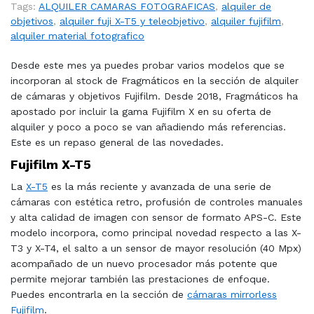
Tags:
ALQUILER CAMARAS FOTOGRAFICAS
,
alquiler de
objetivos
,
alquiler fuji X-T5 y teleobjetivo
,
alquiler fujifilm
,
alquiler material fotografico
Desde este mes ya puedes probar varios modelos que se
incorporan al stock de Fragmáticos en la sección de alquiler
de cámaras y objetivos Fujifilm. Desde 2018, Fragmáticos ha
apostado por incluir la gama Fujifilm X en su oferta de
alquiler y poco a poco se van añadiendo más referencias.
Este es un repaso general de las novedades.
Fujifilm X-T5
La
X-T5
es la más reciente y avanzada de una serie de
cámaras con estética retro, profusión de controles manuales
y alta calidad de imagen con sensor de formato APS-C. Este
modelo incorpora, como principal novedad respecto a las X-
T3 y X-T4, el salto a un sensor de mayor resolución (40 Mpx)
acompañado de un nuevo procesador más potente que
permite mejorar también las prestaciones de enfoque.
Puedes encontrarla en la sección de
cámaras mirrorless
Fujifilm
.