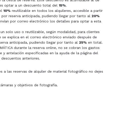
 la cesta de reserva. Este descuento es acumulable al de
es optar a un descuento total del
15%
.
el
10%
reutilizable en todos los alquileres, accesible a partir
 por reserva anticipada, pudiendo llegar por tanto al
20%
 envían por correo electrónico los detalles para optar a esta
un solo uso o reutilizable, según modalidad, para clientes
se explica en el correo electrónico enviado después de
serva anticipada, pudiendo llegar por tanto al
25%
en total.
ÁTICA durante la reserva online, no se cobran los gastos
e y antelación especificadas en la ayuda de la página del
 descuentos anteriores.
s a las reservas de alquiler de material fotográfico no dejes
cámaras y objetivos de fotografía.