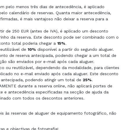
com pelo menos três dias de antecedência, é aplicado
elo calendário de reservas. Quanta maior antecedência,
nfirmadas, é mais vantajoso não deixar a reserva para a
rtir de 250 EUR (antes de IVA), é aplicado um desconto
rrinho da reserva. Este desconto pode ser combinado com o
conto total poderia chegar a
15%
.
eutilizável de
10%
disponível a partir do segundo aluguer.
to de reserva antecipada, podendo chegar a um total de
ão são enviados por e-mail após cada aluguer.
co ou reutilizável, dependendo da modalidade, para clientes
icado no e-mail enviado após cada aluguer. Este desconto
antecipada, podendo atingir um total de
25%
.
MENTE ​​durante a reserva online, não aplicará portes de
e e antecedência especificadas na secção de ajuda da
binado com todos os descontos anteriores.
s ​​às reservas de aluguer de equipamento fotográfico, não
as e objectivas de fotografia!