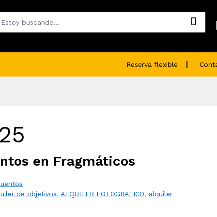
Reserva flexible
Cont
025
ntos en Fragmáticos
uentos
uiler de objetivos
,
ALQUILER FOTOGRAFICO
,
alquiler