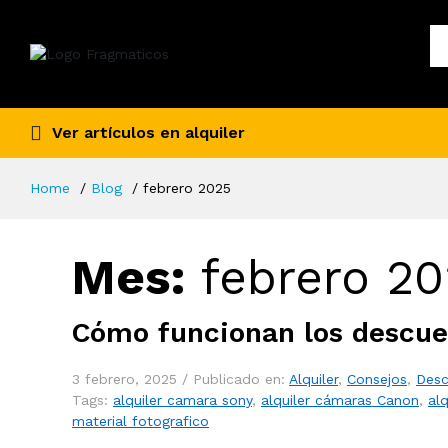
Ver artículos en alquiler
Home
Blog
febrero 2025
Mes:
febrero 2
Cómo funcionan los descue
3 febrero, 2025 /
Publicado en:
Alquiler
,
Consejos
,
Desc
Tags:
alquiler camara sony
,
alquiler cámaras Canon
,
alq
material fotografico