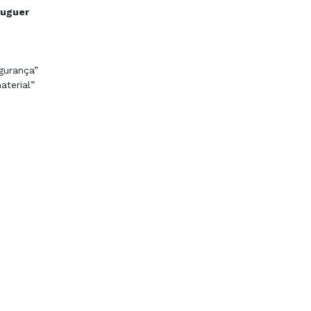
luguer
gurança”
aterial”