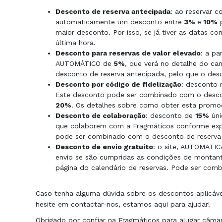
Desconto de reserva antecipada
: ao reservar 
automaticamente um desconto entre
3%
e
10%
p
maior desconto. Por isso, se já tiver as datas co
última hora.
Desconto para reservas de valor elevado
: a pa
AUTOMÁTICO de
5%
, que verá no detalhe do ca
desconto de reserva antecipada, pelo que o des
Desconto por código de fidelização
: desconto r
Este desconto pode ser combinado com o descon
20%
. Os detalhes sobre como obter esta promoç
Desconto de colaboração
: desconto de
15%
úni
que colaborem com a Fragmáticos conforme expl
pode ser combinado com o desconto de reserva 
Desconto de envio gratuito
: o site, AUTOMATICA
envio se são cumpridas as condições de montant
página do calendário de reservas. Pode ser com
Caso tenha alguma dúvida sobre os descontos aplicávei
hesite em contactar-nos, estamos aqui para ajudar!
Obrigado por confiar na Fragmáticos para alugar câmar