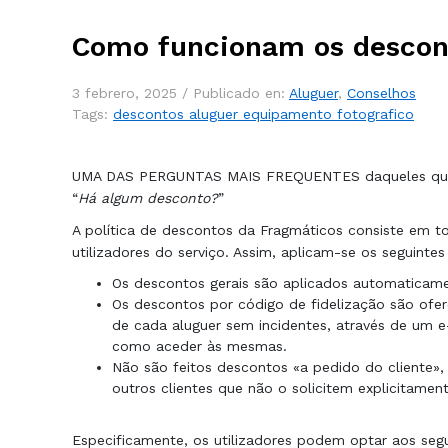
Como funcionam os descon
3 febrero, 2025 /
Publicado en:
Aluguer
,
Conselhos
Tags:
descontos aluguer equipamento fotografico
UMA DAS PERGUNTAS MAIS FREQUENTES daqueles que p
“
Há algum desconto?
”
A política de descontos da Fragmáticos consiste em to
utilizadores do serviço. Assim, aplicam-se os seguintes 
Os descontos gerais são aplicados automaticame
Os descontos por código de fidelização são ofer
de cada aluguer sem incidentes, através de um 
como aceder às mesmas.
Não são feitos descontos «a pedido do cliente»,
outros clientes que não o solicitem explicitament
Especificamente, os utilizadores podem optar aos seg