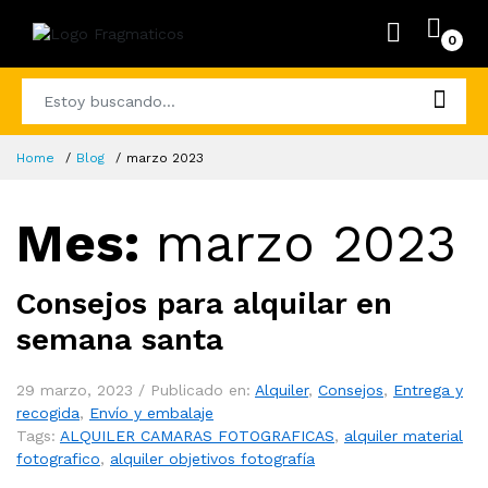
0
Home
Blog
marzo 2023
Mes:
marzo 2023
Consejos para alquilar en
semana santa
29 marzo, 2023 /
Publicado en:
Alquiler
,
Consejos
,
Entrega y
recogida
,
Envío y embalaje
Tags:
ALQUILER CAMARAS FOTOGRAFICAS
,
alquiler material
fotografico
,
alquiler objetivos fotografía