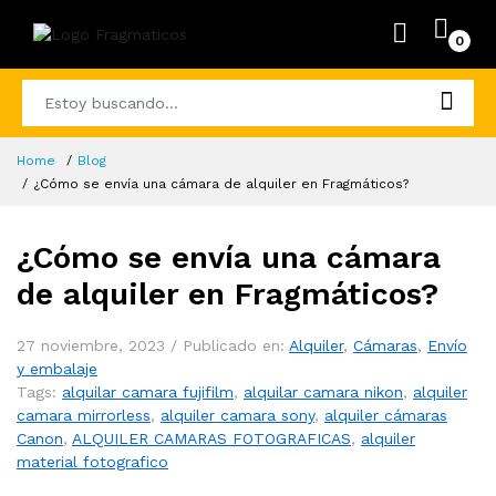
0
Home
Blog
¿Cómo se envía una cámara de alquiler en Fragmáticos?
¿Cómo se envía una cámara
de alquiler en Fragmáticos?
27 noviembre, 2023 /
Publicado en:
Alquiler
,
Cámaras
,
Envío
y embalaje
Tags:
alquilar camara fujifilm
,
alquilar camara nikon
,
alquiler
camara mirrorless
,
alquiler camara sony
,
alquiler cámaras
Canon
,
ALQUILER CAMARAS FOTOGRAFICAS
,
alquiler
material fotografico