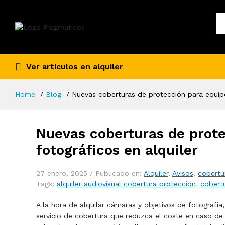
Ver artículos en alquiler
Home
Blog
Nuevas coberturas de protección para equipo
Nuevas coberturas de prot
fotográficos en alquiler
27 enero, 2025 /
Publicado en:
Alquiler
,
Avisos
,
cobertu
Tags:
alquiler audiovisual cobertura proteccion
,
cobertu
A la hora de alquilar cámaras y objetivos de fotografí
servicio de cobertura que reduzca el coste en caso de 