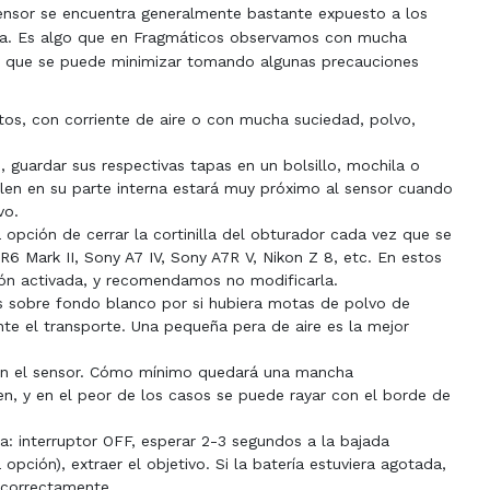
sensor se encuentra generalmente bastante expuesto a los
ara. Es algo que en Fragmáticos observamos con mucha
s, y que se puede minimizar tomando algunas precauciones
tos, con corriente de aire o con mucha suciedad, polvo,
 guardar sus respectivas tapas en un bolsillo, mochila o
len en su parte interna estará muy próximo al sensor cuando
vo.
opción de cerrar la cortinilla del obturador cada vez que se
 Mark II, Sony A7 IV, Sony A7R V, Nikon Z 8, etc. En estos
ión activada, y recomendamos no modificarla.
das sobre fondo blanco por si hubiera motas de polvo de
te el transporte. Una pequeña pera de aire es la mejor
con el sensor. Cómo mínimo quedará una mancha
n, y en el peor de los casos se puede rayar con el borde de
ia: interruptor OFF, esperar 2-3 segundos a la bajada
opción), extraer el objetivo. Si la batería estuviera agotada,
 correctamente.