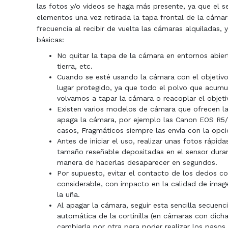
las fotos y/o videos se haga más presente, ya que el 
elementos una vez retirada la tapa frontal de la cám
frecuencia al recibir de vuelta las cámaras alquilada
básicas:
No quitar la tapa de la cámara en entornos abier
tierra, etc.
Cuando se esté usando la cámara con el objetivo,
lugar protegido, ya que todo el polvo que acumu
volvamos a tapar la cámara o reacoplar el objeti
Existen varios modelos de cámara que ofrecen la 
apaga la cámara, por ejemplo las Canon EOS R5/R6
casos, Fragmáticos siempre las envía con la opc
Antes de iniciar el uso, realizar unas fotos rápi
tamaño reseñable depositadas en el sensor duran
manera de hacerlas desaparecer en segundos.
Por supuesto, evitar el contacto de los dedos 
considerable, con impacto en la calidad de image
la uña.
Al apagar la cámara, seguir esta sencilla secuenc
automática de la cortinilla (en cámaras con dicha 
cambiarla por otra para poder realizar los pasos