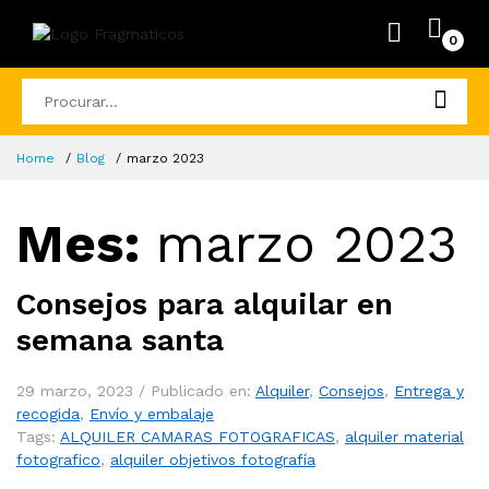
0
Home
Blog
marzo 2023
Mes:
marzo 2023
Consejos para alquilar en
semana santa
29 marzo, 2023 /
Publicado en:
Alquiler
,
Consejos
,
Entrega y
recogida
,
Envío y embalaje
Tags:
ALQUILER CAMARAS FOTOGRAFICAS
,
alquiler material
fotografico
,
alquiler objetivos fotografía