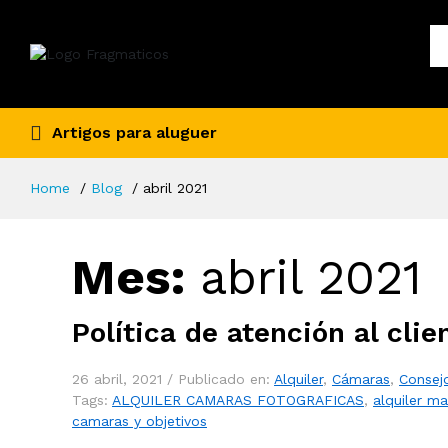
Artigos para aluguer
Home
Blog
abril 2021
Mes:
abril 2021
Política de atención al clie
26 abril, 2021 /
Publicado en:
Alquiler
,
Cámaras
,
Consej
Tags:
ALQUILER CAMARAS FOTOGRAFICAS
,
alquiler ma
camaras y objetivos