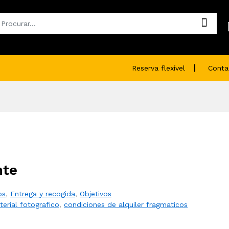
Reserva flexível
Conta
nte
os
,
Entrega y recogida
,
Objetivos
terial fotografico
,
condiciones de alquiler fragmaticos