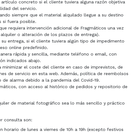
rtículo concreto si el cliente tuviera alguna razón objetiva
idad del servicio.
ndo siempre que el material alquilado llegue a su destino
 si fuera posible.
 que requiera intervención adicional de Fragmáticos una vez
lquiler o alteración de los plazos de entrega).
 su entrega, si el cliente tuviera algún tipo de impedimento
eso online predefinido.
anera rápida y sencilla, mediante teléfono o email, con
ión indicados abajo.
a minimizar el coste del cliente en caso de imprevistos, de
ones de servicio en esta web. Además, política de reembolsos
do de alarma debido a la pandemia del Covid-19.
áticos, con acceso al histórico de pedidos y repositorio de
iler de material fotográfico sea lo más sencillo y práctico
r consulta son:
n horario de lunes a viernes de 10h a 19h (excepto festivos