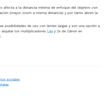
no afecta a la distancia mínima de enfoque del objetivo con
icación (mayor zoom a misma distancia) y por tanto abren la
.
as posibilidades de uso con lentes largas y son una opción a
 alquilar los multiplicadores
1.4x
y 2x de Canon en
!
os sociales
ntajas