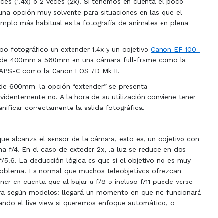
ces (1.4x) o 2 veces (2x). Si tenemos en cuenta el poco
una opción muy solvente para situaciones en las que el
jemplo más habitual es la fotografía de animales en plena
ipo fotográfico un extender 1.4x y un objetivo
Canon EF 100-
sa de 400mm a 560mm en una cámara full-frame como la
APS-C como la Canon EOS 7D Mk II.
 de 600mm, la opción “extender” se presenta
identemente no. A la hora de su utilización conviene tener
ificar correctamente la salida fotográfica.
que alcanza el sensor de la cámara, esto es, un objetivo con
 f/4. En el caso de exteder 2x, la luz se reduce en dos
/5.6. La deducción lógica es que si el objetivo no es muy
problema. Es normal que muchos teleobjetivos ofrezcan
r en cuenta que al bajar a f/8 o incluso f/11 puede verse
ara según modelos: llegará un momento en que no funcionará
sando el live view si queremos enfoque automático, o