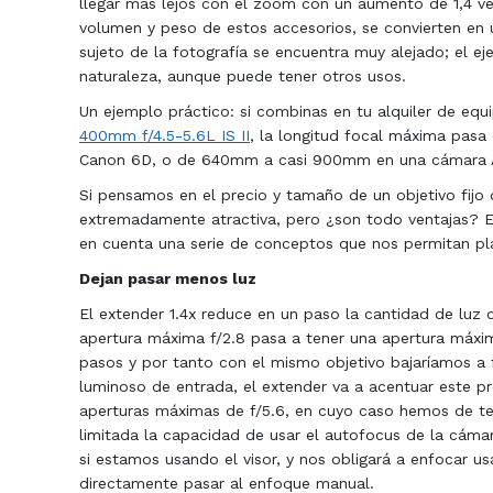
llegar más lejos con el zoom con un aumento de 1,4 ve
volumen y peso de estos accesorios, se convierten en 
sujeto de la fotografía se encuentra muy alejado; el e
naturaleza, aunque puede tener otros usos.
Un ejemplo práctico: si combinas en tu alquiler de equ
400mm f/4.5-5.6L IS II
, la longitud focal máxima pa
Canon 6D, o de 640mm a casi 900mm en una cámara 
Si pensamos en el precio y tamaño de un objetivo fijo
extremadamente atractiva, pero ¿son todo ventajas? Ev
en cuenta una serie de conceptos que nos permitan plan
Dejan pasar menos luz
El extender 1.4x reduce en un paso la cantidad de luz 
apertura máxima f/2.8 pasa a tener una apertura máxima
pasos y por tanto con el mismo objetivo bajaríamos a f
luminoso de entrada, el extender va a acentuar este 
aperturas máximas de f/5.6, en cuyo caso hemos de tene
limitada la capacidad de usar el autofocus de la cám
si estamos usando el visor, y nos obligará a enfocar u
directamente pasar al enfoque manual.