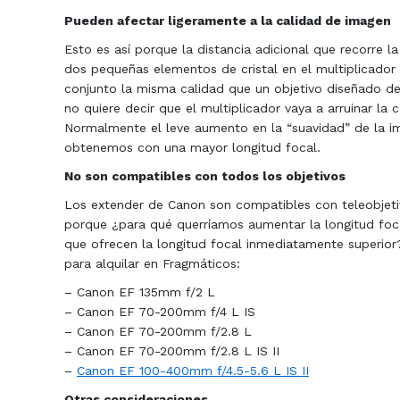
Pueden afectar ligeramente a la calidad de imagen
Esto es así porque la distancia adicional que recorre l
dos pequeñas elementos de cristal en el multiplicado
conjunto la misma calidad que un objetivo diseñado des
no quiere decir que el multiplicador vaya a arruinar la c
Normalmente el leve aumento en la “suavidad” de la i
obtenemos con una mayor longitud focal.
No son compatibles con todos los objetivos
Los extender de Canon son compatibles con teleobjetiv
porque ¿para qué querríamos aumentar la longitud foca
que ofrecen la longitud focal inmediatamente superior
para alquilar en Fragmáticos:
– Canon EF 135mm f/2 L
– Canon EF 70-200mm f/4 L IS
– Canon EF 70-200mm f/2.8 L
– Canon EF 70-200mm f/2.8 L IS II
–
Canon EF 100-400mm f/4.5-5.6 L IS II
Otras consideraciones