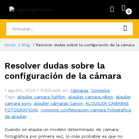
0
Home
Blog
Resolver dudas sobre la configuración de la cámara
Resolver dudas sobre la
configuración de la cámara
1 agosto, 2024 /
Publicado en:
Cámaras
,
Consejos
Tags:
alquiler camara fujifilm
,
alquiler camara nikon
,
alquiler
camara sony
,
alquiler cámaras Canon
,
ALQUILER CAMARAS
FOTOGRAFICAS
,
consejos configuracion camara fotografica
de alquiler
Cuando se alquila un modelo determinado de cámara
fotográfica por primera vez, lo más probable es que no