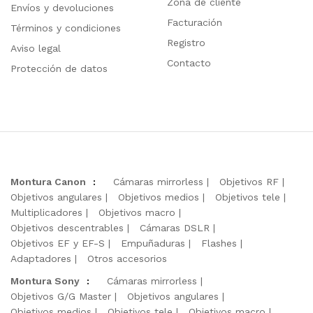
Zona de cliente
Envíos y devoluciones
Facturación
Términos y condiciones
Registro
Aviso legal
Contacto
Protección de datos
Montura Canon
:
Cámaras mirrorless
Objetivos RF
Objetivos angulares
Objetivos medios
Objetivos tele
Multiplicadores
Objetivos macro
Objetivos descentrables
Cámaras DSLR
Objetivos EF y EF-S
Empuñaduras
Flashes
Adaptadores
Otros accesorios
Montura Sony
:
Cámaras mirrorless
Objetivos G/G Master
Objetivos angulares
Objetivos medios
Objetivos tele
Objetivos macro