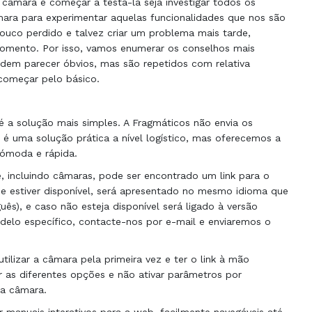
âmara e começar a testá-la seja investigar todos os
ara para experimentar aquelas funcionalidades que nos são
pouco perdido e talvez criar um problema mais tarde,
mento. Por isso, vamos enumerar os conselhos mais
podem parecer óbvios, mas são repetidos com relativa
começar pelo básico.
é a solução mais simples. A Fragmáticos não envia os
 uma solução prática a nível logístico, mas oferecemos a
cómoda e rápida.
e, incluindo câmaras, pode ser encontrado um link para o
que estiver disponível, será apresentado no mesmo idioma que
uês), e caso não esteja disponível será ligado à versão
delo específico, contacte-nos por e-mail e enviaremos o
tilizar a câmara pela primeira vez e ter o link à mão
 as diferentes opções e não ativar parâmetros por
na câmara.