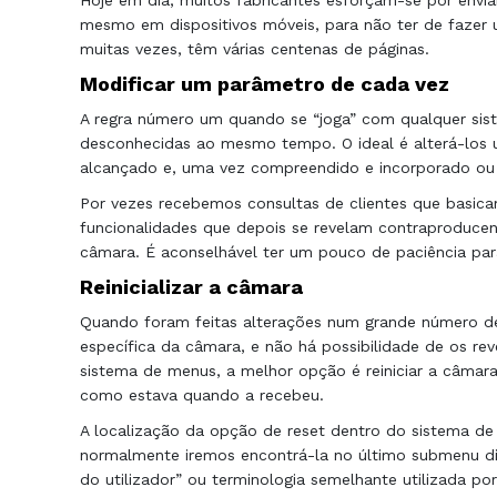
Hoje em dia, muitos fabricantes esforçam-se por enviar
mesmo em dispositivos móveis, para não ter de faze
muitas vezes, têm várias centenas de páginas.
Modificar um parâmetro de cada vez
A regra número um quando se “joga” com qualquer sist
desconhecidas ao mesmo tempo. O ideal é alterá-los u
alcançado e, uma vez compreendido e incorporado ou 
Por vezes recebemos consultas de clientes que basica
funcionalidades que depois se revelam contraproducent
câmara. É aconselhável ter um pouco de paciência par
Reinicializar a câmara
Quando foram feitas alterações num grande número de
específica da câmara, e não há possibilidade de os 
sistema de menus, a melhor opção é reiniciar a câmara
como estava quando a recebeu.
A localização da opção de reset dentro do sistema de
normalmente iremos encontrá-la no último submenu di
do utilizador” ou terminologia semelhante utilizada por