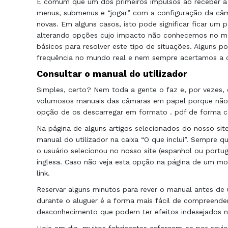
É comum que um dos primeiros impulsos ao receber a c
menus, submenus e “jogar” com a configuração da câm
novas. Em alguns casos, isto pode significar ficar um 
alterando opções cujo impacto não conhecemos no mo
básicos para resolver este tipo de situações. Alguns 
frequência no mundo real e nem sempre acertamos a 
Consultar o manual do utilizador
Simples, certo? Nem toda a gente o faz e, por vezes, 
volumosos manuais das câmaras em papel porque não é
opção de os descarregar em formato . pdf de forma 
Na página de alguns artigos selecionados do nosso sit
manual do utilizador na caixa “O que inclui”. Sempre 
o usuário selecionou no nosso site (espanhol ou portug
inglesa. Caso não veja esta opção na página de um mo
link.
Reservar alguns minutos para rever o manual antes de u
durante o aluguer é a forma mais fácil de compreender
desconhecimento que podem ter efeitos indesejados 