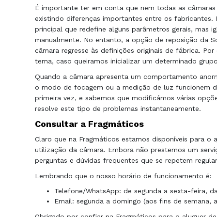
É importante ter em conta que nem todas as câmaras r
existindo diferenças importantes entre os fabricantes
principal que redefine alguns parâmetros gerais, mas i
manualmente. No entanto, a opção de reposição da S
câmara regresse às definições originais de fábrica. Po
tema, caso queiramos inicializar um determinado grup
Quando a câmara apresenta um comportamento anorma
o modo de focagem ou a medição de luz funcionem 
primeira vez, e sabemos que modificámos várias opçõe
resolve este tipo de problemas instantaneamente.
Consultar a Fragmáticos
Claro que na Fragmáticos estamos disponíveis para o aj
utilização da câmara. Embora não prestemos um serviç
perguntas e dúvidas frequentes que se repetem regula
Lembrando que o nosso horário de funcionamento é:
Telefone/WhatsApp: de segunda a sexta-feira, das
Email: segunda a domingo (aos fins de semana, 
Obrigado por confiar na Fragmáticos para o aluguer de