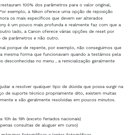
estauram 100% dos parâmetros para o valor original,
. Por exemplo, a Nikon oferece uma opção de reposição
gnora os mais específicos que devem ser alterados
ony é um pouco mais profunda e realmente faz com que a
r outro lado, a Canon oferece várias opções de reset por
o de parâmetros e não outro.
l porque de repente, por exemplo, não conseguimos que
da mesma forma que funcionavam quando a testámos pela
s desconhecidas no menu , a reinicialização geralmente
udar a resolver qualquer tipo de dúvida que possa surgir na
o de suporte técnico propriamente dito, existem muitas
rmente e são geralmente resolvidas em poucos minutos.
 10h às 19h (exceto feriados nacionais)
apenas consultas de aluguer em curso)
 máquinas fotográficas e lentes fotográficas.