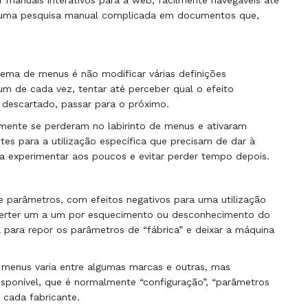
 manuais interativos para a web, facilmente navegáveis ​​até
r uma pesquisa manual complicada em documentos que,
ema de menus é não modificar várias definições
m de cada vez, tentar até perceber qual o efeito
descartado, passar para o próximo.
mente se perderam no labirinto de menus e ativaram
es para a utilização específica que precisam de dar à
a experimentar aos poucos e evitar perder tempo depois.
 parâmetros, com efeitos negativos para uma utilização
reverter um a um por esquecimento ou desconhecimento do
 para repor os parâmetros de “fábrica” e deixar a máquina
 menus varia entre algumas marcas e outras, mas
sponível, que é normalmente “configuração”, “parâmetros
 cada fabricante.